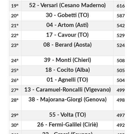
52 - Versari (Cesano Maderno)
19° 
616
30 - Gobetti (TO)
20° 
587
04 - Artom (Asti)
21° 
542
4
17 - Cavour (TO)
22° 
529
08 - Berard (Aosta)
23° 
524
39 - Monti (Chieri)
24° 
508
18 - Cocito (Alba)
25° 
505
01 - Agnelli (TO)
26° 
504
13 - Caramuel-Roncalli (Vigevano)
27° 
499
38 - Majorana-Giorgi (Genova)
28° 
498
55 - Volta (TO)
29° 
497
26 - Fermi-Galilei (Ciriè)
30° 
492