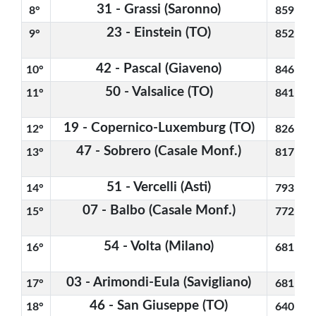
31 - Grassi (Saronno)
8° 
859
23 - Einstein (TO)
9° 
852
42 - Pascal (Giaveno)
10° 
846
50 - Valsalice (TO)
11° 
841
19 - Copernico-Luxemburg (TO)
12° 
826
47 - Sobrero (Casale Monf.)
13° 
817
51 - Vercelli (Asti)
14° 
793
07 - Balbo (Casale Monf.)
15° 
772
54 - Volta (Milano)
16° 
681
03 - Arimondi-Eula (Savigliano)
17° 
681
46 - San Giuseppe (TO)
18° 
640
4