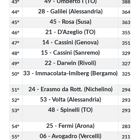
49 - Umberto I (TO)
43° 
388
28 - Galilei (Alessandria)
44° 
364
45 - Rosa (Susa)
45° 
363
4
21 - D’Azeglio (TO)
46° 
355
14 - Cassini (Genova)
47° 
351
15 - Cassini (Sanremo)
48° 
329
22 - Darwin (Rivoli)
49° 
327
33 - Immacolata-Imiberg (Bergamo)
50° 
325
24 - Erasmo da Rott. (Nichelino)
51° 
294
53 - Volta (Alessandria)
52° 
293
48 - Spinelli (TO)
53° 
293
25 - Fermi (Arona)
54° 
283
06 - Avogadro (Vercelli)
55° 
211