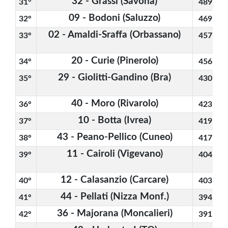
32 - Grassi (Savona)
31° 
489
09 - Bodoni (Saluzzo)
32° 
469
02 - Amaldi-Sraffa (Orbassano)
33° 
457
20 - Curie (Pinerolo)
34° 
456
29 - Giolitti-Gandino (Bra)
35° 
430
40 - Moro (Rivarolo)
36° 
423
10 - Botta (Ivrea)
37° 
419
43 - Peano-Pellico (Cuneo)
38° 
417
11 - Cairoli (Vigevano)
39° 
404
12 - Calasanzio (Carcare)
40° 
403
44 - Pellati (Nizza Monf.)
41° 
394
36 - Majorana (Moncalieri)
42° 
391