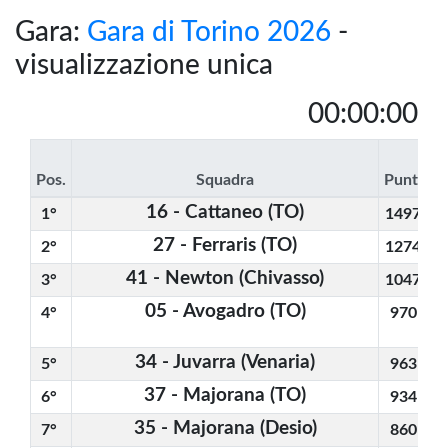
Gara:
Gara di Torino 2026
-
visualizzazione unica
00:00:00
#
Pos.
Squadra
Punt.
2
16 - Cattaneo (TO)
1° 
1497
27 - Ferraris (TO)
2° 
1274
41 - Newton (Chivasso)
3° 
1047
05 - Avogadro (TO)
4° 
970
34 - Juvarra (Venaria)
5° 
963
37 - Majorana (TO)
6° 
934
35 - Majorana (Desio)
7° 
860